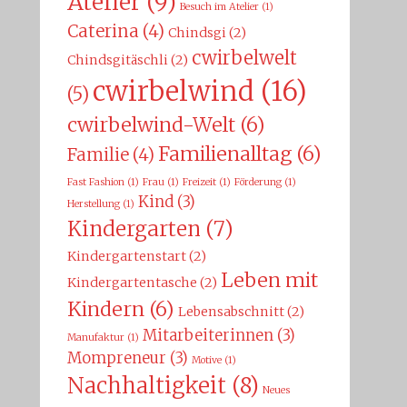
Atelier
(9)
Besuch im Atelier
(1)
Caterina
(4)
Chindsgi
(2)
cwirbelwelt
Chindsgitäschli
(2)
cwirbelwind
(16)
(5)
cwirbelwind-Welt
(6)
Familienalltag
(6)
Familie
(4)
Fast Fashion
(1)
Frau
(1)
Freizeit
(1)
Förderung
(1)
Kind
(3)
Herstellung
(1)
Kindergarten
(7)
Kindergartenstart
(2)
Leben mit
Kindergartentasche
(2)
Kindern
(6)
Lebensabschnitt
(2)
Mitarbeiterinnen
(3)
Manufaktur
(1)
Mompreneur
(3)
Motive
(1)
Nachhaltigkeit
(8)
Neues