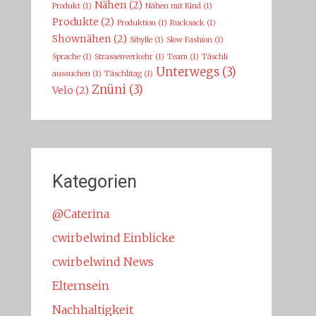
Nähen
(2)
Produkt
(1)
Nähen mit Kind
(1)
Produkte
(2)
Produktion
(1)
Rucksack
(1)
Shownähen
(2)
Sibylle
(1)
Slow Fashion
(1)
Sprache
(1)
Strassenverkehr
(1)
Team
(1)
Täschli
Unterwegs
(3)
aussuchen
(1)
Täschlitag
(1)
Znüni
(3)
Velo
(2)
Kategorien
@Caterina
cwirbelwind Einblicke
cwirbelwind News
Elternsein
Nachhaltigkeit