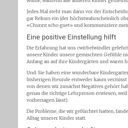
wurde, während alle anderen Kinder gemeins
Jedes Mal steht man dann vor der Entscheidun
gar Rekurs ein (der höchstwahrscheinlich oh
«Chunnt scho guet» und kommuniziere mein
Eine positive Einstellung hilft
Die Erfahrung hat uns cwirbelwindler gelehrt
unsere Kinder unsere gemischten Gefühle nich
Anfang an auf ihre Kindergärten und waren h
Und: Sie haben eine wunderbare Kindergarte
bisherigen Freunde entweder kaum vermisst od
von denen wir zunächst Negatives gehört habe
genau die richtige Lehrperson erwiesen, weil
vorhersagen lässt).
Die Probleme, die wir gefürchtet hatten, fand
Alltag unserer Kinder statt.