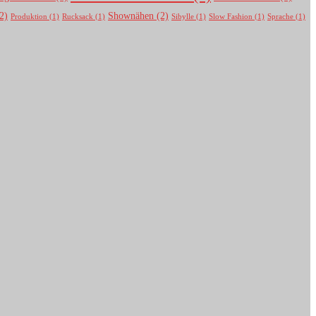
2)
Shownähen
(2)
Produktion
(1)
Rucksack
(1)
Sibylle
(1)
Slow Fashion
(1)
Sprache
(1)