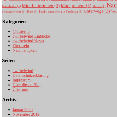
Nac
Mitarbeiterinnen
(3)
Mompreneur
(3)
Manufaktur
(1)
Motive
(1)
Unterwegs
(3)
Vel
Strassenverkehr
(1)
Team
(1)
Täschli aussuchen
(1)
Täschlitag
(1)
Kategorien
@Caterina
cwirbelwind Einblicke
cwirbelwind News
Elternsein
Nachhaltigkeit
Seiten
cwirbelwind
Datenschutzerklärung
Impressum
Über diesen Blog
Über uns
Archiv
Januar 2020
November 2019