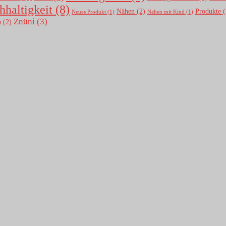
hhaltigkeit
(8)
Nähen
(2)
Produkte
(
Neues Produkt
(1)
Nähen mit Kind
(1)
Znüni
(3)
o
(2)