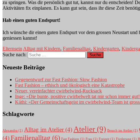
zu springen. Was dir persönlich gut tut, kannst nur du entscheiden! 
Aktivitäten fix einplanen. Es kann gut sein, dass ihr diese Zeit benö
Hab einen guten Endspurt!
Ich wünsche dir einen guten Endspurt vor dem grossen Neustart und h
geniessen kannst!
Elternsein
Alltag mit Kindern
,
Familienalltag
,
Kindergarten
,
Kindergar
Suche nach:
Neueste Beiträge
Gegenentwurf zur Fast Fashion: Slow Fashion
Fast Fashion – ethisch und ökologisch eine Katastrophe
Neuer, vereinfachter cwirbelwind-Rucksack
Inge: «Die bunte, positive cwirbelwelt tat mir schon immer gut
Käthi: «Der Gemeinschaftsgeist im cwirbelwind-Team ist gross
Schlagworte
Atelier
(9)
Alltag im Atelier
(4)
Alexandra
(1)
Besuch im Atelier
(1)
Familienalltag
(6)
(4)
Fast Fashion
(1)
Frau
(1)
Freizeit
(1)
Förderung
(1)
H