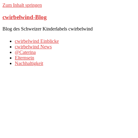
Zum Inhalt springen
cwirbelwind-Blog
Blog des Schweizer Kinderlabels cwirbelwind
cwirbelwind Einblicke
cwirbelwind News
@Caterina
Elternsein
Nachhaltigkeit