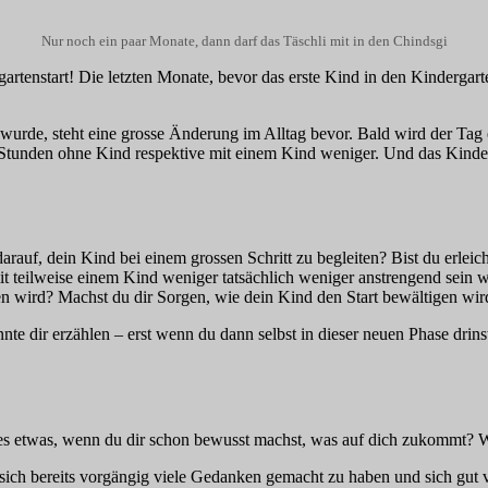
Nur noch ein paar Monate, dann darf das Täschli mit in den Chindsgi
gartenstart! Die letzten Monate, bevor das erste Kind in den Kindergart
 wurde, steht eine grosse Änderung im Alltag bevor. Bald wird der Ta
 Stunden ohne Kind respektive mit einem Kind weniger. Und das Kinderg
rauf, dein Kind bei einem grossen Schritt zu begleiten? Bist du erleich
it teilweise einem Kind weniger tatsächlich weniger anstrengend sein 
en wird? Machst du dir Sorgen, wie dein Kind den Start bewältigen wir
e dir erzählen – erst wenn du dann selbst in dieser neuen Phase drinste
s etwas, wenn du dir schon bewusst machst, was auf dich zukommt? Wen
ich bereits vorgängig viele Gedanken gemacht zu haben und sich gut vo