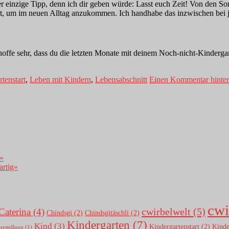
Der einzige Tipp, denn ich dir geben würde: Lasst euch Zeit! Von den S
tigt, um im neuen Alltag anzukommen. Ich handhabe das inzwischen bei j
offe sehr, dass du die letzten Monate mit deinem Noch-nicht-Kinderga
tenstart
,
Leben mit Kindern
,
Lebensabschnitt
Einen Kommentar hinter
!»
artig»
cwi
cwirbelwelt
(5)
Caterina
(4)
Chindsgi
(2)
Chindsgitäschli
(2)
Kindergarten
(7)
Kind
(3)
Kindergartenstart
(2)
Kinde
erstellung
(1)