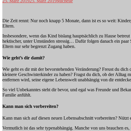
25. März 2019
25. März 2019
Michelle
Die Zeit rennt: Nur noch knapp 5 Monate, dann ist es so weit: Kinder
Eltern.
Insbesondere, wenn das Kind bislang hauptsächlich zu Hause betreut
hektischer, unter Umständen stressig… Dafür folgen danach ein paar
Eltern nur sehr begrenzt Zugang haben.
Wie geht’s dir damit?
Wie geht es dir mit der bevorstehenden Veränderung? Freust du dich da
kleinere Geschwisterkinder zu haben? Fragst du dich, ob der Alltag m
entfernen wird, seine eigene Lebenswelt unabhängig von dir entdeck
So viel Unbekanntes steht dir bevor, und egal was Freunde und Bekannt
Familie anfühlt.
Kann man sich vorbereiten?
Kann man sich auf diesen neuen Lebensabschnitt vorbereiten? Nützt e
Vermutlich ist das sehr typenabhängig. Manche von uns brauchen es, s