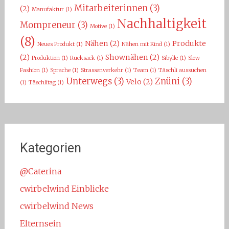
Mitarbeiterinnen
(3)
(2)
Manufaktur
(1)
Nachhaltigkeit
Mompreneur
(3)
Motive
(1)
(8)
Nähen
(2)
Produkte
Neues Produkt
(1)
Nähen mit Kind
(1)
(2)
Shownähen
(2)
Produktion
(1)
Rucksack
(1)
Sibylle
(1)
Slow
Fashion
(1)
Sprache
(1)
Strassenverkehr
(1)
Team
(1)
Täschli aussuchen
Unterwegs
(3)
Znüni
(3)
Velo
(2)
(1)
Täschlitag
(1)
Kategorien
@Caterina
cwirbelwind Einblicke
cwirbelwind News
Elternsein