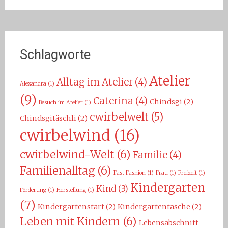
Schlagworte
Atelier
Alltag im Atelier
(4)
Alexandra
(1)
(9)
Caterina
(4)
Chindsgi
(2)
Besuch im Atelier
(1)
cwirbelwelt
(5)
Chindsgitäschli
(2)
cwirbelwind
(16)
cwirbelwind-Welt
(6)
Familie
(4)
Familienalltag
(6)
Fast Fashion
(1)
Frau
(1)
Freizeit
(1)
Kindergarten
Kind
(3)
Förderung
(1)
Herstellung
(1)
(7)
Kindergartenstart
(2)
Kindergartentasche
(2)
Leben mit Kindern
(6)
Lebensabschnitt