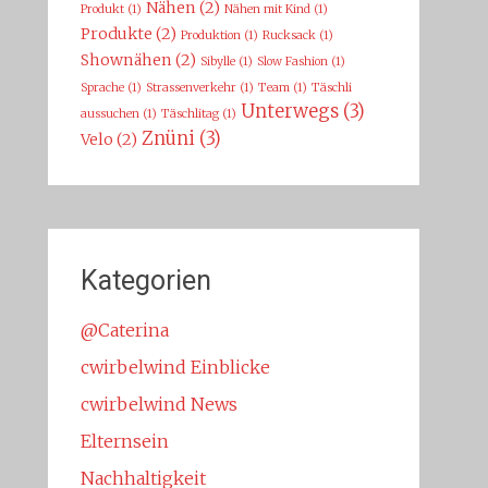
Nähen
(2)
Produkt
(1)
Nähen mit Kind
(1)
Produkte
(2)
Produktion
(1)
Rucksack
(1)
Shownähen
(2)
Sibylle
(1)
Slow Fashion
(1)
Sprache
(1)
Strassenverkehr
(1)
Team
(1)
Täschli
Unterwegs
(3)
aussuchen
(1)
Täschlitag
(1)
Znüni
(3)
Velo
(2)
Kategorien
@Caterina
cwirbelwind Einblicke
cwirbelwind News
Elternsein
Nachhaltigkeit