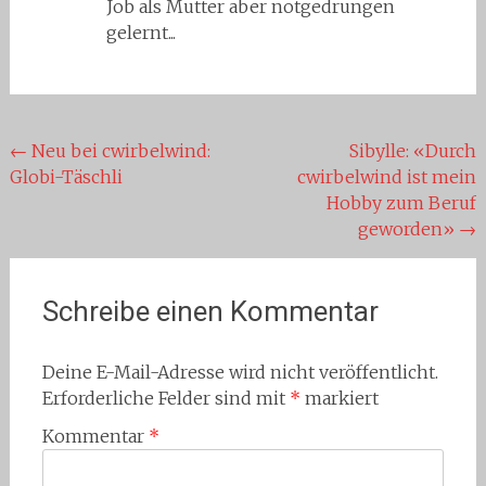
Job als Mutter aber notgedrungen
gelernt...
Beitragsnavigation
←
Neu bei cwirbelwind:
Sibylle: «Durch
Globi-Täschli
cwirbelwind ist mein
Hobby zum Beruf
geworden»
→
Schreibe einen Kommentar
Deine E-Mail-Adresse wird nicht veröffentlicht.
Erforderliche Felder sind mit
*
markiert
Kommentar
*