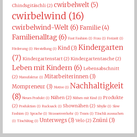
cwirbelwelt
(5)
Chindsgitäschli
(2)
cwirbelwind
(16)
cwirbelwind-Welt
(6)
Familie
(4)
Familienalltag
(6)
Fast Fashion
(1)
Frau
(1)
Freizeit
(1)
Kindergarten
Kind
(3)
Förderung
(1)
Herstellung
(1)
(7)
Kindergartenstart
(2)
Kindergartentasche
(2)
Leben mit Kindern
(6)
Lebensabschnitt
Mitarbeiterinnen
(3)
(2)
Manufaktur
(1)
Nachhaltigkeit
Mompreneur
(3)
Motive
(1)
(8)
Nähen
(2)
Produkte
Neues Produkt
(1)
Nähen mit Kind
(1)
(2)
Shownähen
(2)
Produktion
(1)
Rucksack
(1)
Sibylle
(1)
Slow
Fashion
(1)
Sprache
(1)
Strassenverkehr
(1)
Team
(1)
Täschli aussuchen
Unterwegs
(3)
Znüni
(3)
Velo
(2)
(1)
Täschlitag
(1)