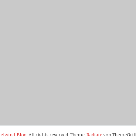
belwind-Blog
. All rights reserved. Theme:
Radiate
von ThemeGrill