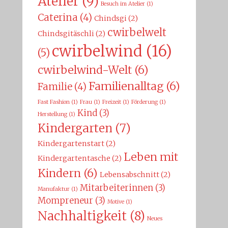
Atelier
(9)
Besuch im Atelier
(1)
Caterina
(4)
Chindsgi
(2)
cwirbelwelt
Chindsgitäschli
(2)
cwirbelwind
(16)
(5)
cwirbelwind-Welt
(6)
Familienalltag
(6)
Familie
(4)
Fast Fashion
(1)
Frau
(1)
Freizeit
(1)
Förderung
(1)
Kind
(3)
Herstellung
(1)
Kindergarten
(7)
Kindergartenstart
(2)
Leben mit
Kindergartentasche
(2)
Kindern
(6)
Lebensabschnitt
(2)
Mitarbeiterinnen
(3)
Manufaktur
(1)
Mompreneur
(3)
Motive
(1)
Nachhaltigkeit
(8)
Neues