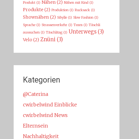
Nähen
(2)
Produkt
(1)
Nähen mit Kind
(1)
Produkte
(2)
Produktion
(1)
Rucksack
(1)
Shownähen
(2)
Sibylle
(1)
Slow Fashion
(1)
Sprache
(1)
Strassenverkehr
(1)
Team
(1)
Täschli
Unterwegs
(3)
aussuchen
(1)
Täschlitag
(1)
Znüni
(3)
Velo
(2)
Kategorien
@Caterina
cwirbelwind Einblicke
cwirbelwind News
Elternsein
Nachhaltigkeit