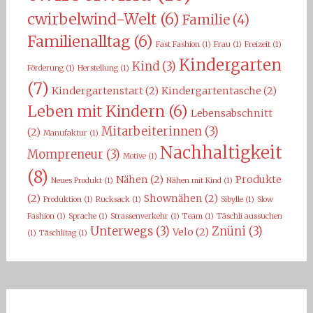
cwirbelwind-Welt
(6)
Familie
(4)
Familienalltag
(6)
Fast Fashion
(1)
Frau
(1)
Freizeit
(1)
Kindergarten
Kind
(3)
Förderung
(1)
Herstellung
(1)
(7)
Kindergartenstart
(2)
Kindergartentasche
(2)
Leben mit Kindern
(6)
Lebensabschnitt
Mitarbeiterinnen
(3)
(2)
Manufaktur
(1)
Nachhaltigkeit
Mompreneur
(3)
Motive
(1)
(8)
Nähen
(2)
Produkte
Neues Produkt
(1)
Nähen mit Kind
(1)
(2)
Shownähen
(2)
Produktion
(1)
Rucksack
(1)
Sibylle
(1)
Slow
Fashion
(1)
Sprache
(1)
Strassenverkehr
(1)
Team
(1)
Täschli aussuchen
Unterwegs
(3)
Znüni
(3)
Velo
(2)
(1)
Täschlitag
(1)