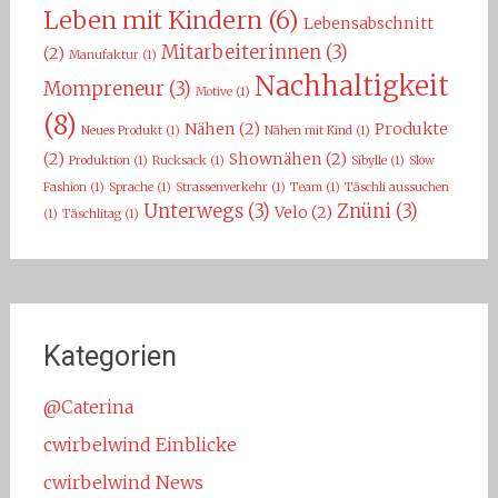
Leben mit Kindern
(6)
Lebensabschnitt
Mitarbeiterinnen
(3)
(2)
Manufaktur
(1)
Nachhaltigkeit
Mompreneur
(3)
Motive
(1)
(8)
Nähen
(2)
Produkte
Neues Produkt
(1)
Nähen mit Kind
(1)
(2)
Shownähen
(2)
Produktion
(1)
Rucksack
(1)
Sibylle
(1)
Slow
Fashion
(1)
Sprache
(1)
Strassenverkehr
(1)
Team
(1)
Täschli aussuchen
Unterwegs
(3)
Znüni
(3)
Velo
(2)
(1)
Täschlitag
(1)
Kategorien
@Caterina
cwirbelwind Einblicke
cwirbelwind News