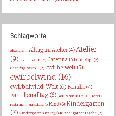
Schlagworte
Atelier
Alltag im Atelier
(4)
Alexandra
(1)
(9)
Caterina
(4)
Chindsgi
(2)
Besuch im Atelier
(1)
cwirbelwelt
(5)
Chindsgitäschli
(2)
cwirbelwind
(16)
cwirbelwind-Welt
(6)
Familie
(4)
Familienalltag
(6)
Fast Fashion
(1)
Frau
(1)
Freizeit
(1)
Kindergarten
Kind
(3)
Förderung
(1)
Herstellung
(1)
(7)
Kindergartenstart
(2)
Kindergartentasche
(2)